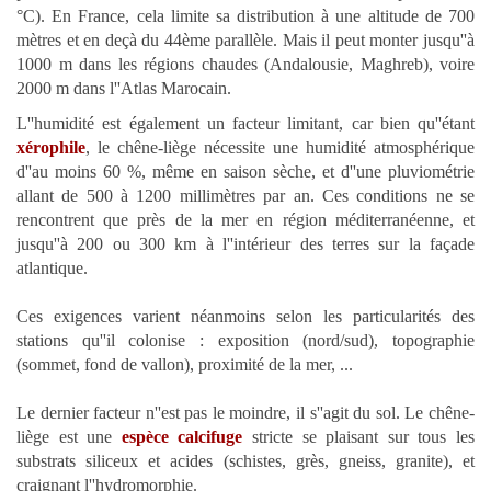
°C). En France, cela limite sa distribution à une altitude de 700
mètres et en deçà du 44ème parallèle. Mais il peut monter jusqu''à
1000 m dans les régions chaudes (Andalousie, Maghreb), voire
2000 m dans l''Atlas Marocain.
L''humidité est également un facteur limitant, car bien qu''étant
xérophile
, le chêne-liège nécessite une humidité atmosphérique
d''au moins 60 %, même en saison sèche, et d''une pluviométrie
allant de 500 à 1200 millimètres par an. Ces conditions ne se
rencontrent que près de la mer en région méditerranéenne, et
jusqu''à 200 ou 300 km à l''intérieur des terres sur la façade
atlantique.
Ces exigences varient néanmoins selon les particularités des
stations qu''il colonise : exposition (nord/sud), topographie
(sommet, fond de vallon), proximité de la mer, ...
Le dernier facteur n''est pas le moindre, il s''agit du sol. Le chêne-
liège est une
espèce calcifuge
stricte se plaisant sur tous les
substrats siliceux et acides (schistes, grès, gneiss, granite), et
craignant l''hydromorphie.