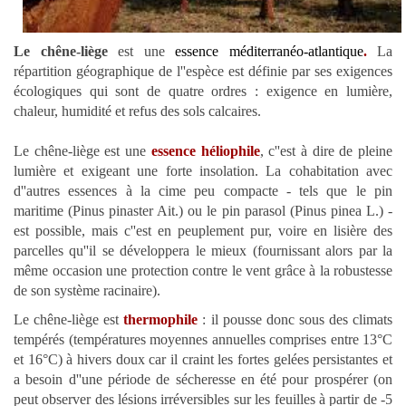
Le chêne-liège
est une
essence méditerranéo-atlantique
.
La
répartition géographique de l''espèce est définie par ses exigences
écologiques qui sont de quatre ordres : exigence en lumière,
chaleur, humidité et refus des sols calcaires.
Le chêne-liège est une
essence héliophile
, c''est à dire de pleine
lumière et exigeant une forte insolation. La cohabitation avec
d''autres essences à la cime peu compacte - tels que le pin
maritime (Pinus pinaster Ait.) ou le pin parasol (Pinus pinea L.) -
est possible, mais c''est en peuplement pur, voire en lisière des
parcelles qu''il se développera le mieux (fournissant alors par la
même occasion une protection contre le vent grâce à la robustesse
de son système racinaire).
Le chêne-liège est
thermophile
: il pousse donc sous des climats
tempérés (températures moyennes annuelles comprises entre 13°C
et 16°C) à hivers doux car il craint les fortes gelées persistantes et
a besoin d''une période de sécheresse en été pour prospérer (on
peut observer des lésions irréversibles sur les feuilles à partir de -5