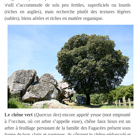
\r\nIl s''accommode de sols peu fertiles, superficiels ou lourds
(riches en argiles), mais recherche plutôt des textures légères
(sables), biens aérées et riches en matière organique.
Le chêne vert
(
Quercus ilex
) encore appelé yeuse (mot emprunté
à l''occitan, où cet arbre s''appelle euse), chêne faux houx est un
arbre à feuillage persistant de la famille des Fagacées présent sous
forme de bois clairs et garrigues. ils côtoient le chêne pédonculé et