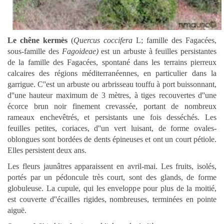
Le
chêne kermès
(
Quercus coccifera
L; famille des Fagacées,
sous-famille des
Fagoideae)
est un arbuste à feuilles persistantes
de la famille des Fagacées, spontané dans les terrains pierreux
calcaires des régions méditerranéennes, en particulier dans la
garrigue. C''est un arbuste ou arbrisseau touffu à port buissonnant,
d''une hauteur maximum de 3 mètres, à tiges recouvertes d''une
écorce brun noir finement crevassée, portant de nombreux
rameaux enchevêtrés, et persistants une fois desséchés. Les
feuilles petites, coriaces, d''un vert luisant, de forme ovales-
oblongues sont bordées de dents épineuses et ont un court pétiole.
Elles persistent deux ans.
Les fleurs jaunâtres apparaissent en avril-mai. Les fruits, isolés,
portés par un pédoncule très court, sont des glands, de forme
globuleuse. La cupule, qui les enveloppe pour plus de la moitié,
est couverte d''écailles rigides, nombreuses, terminées en pointe
aiguë.