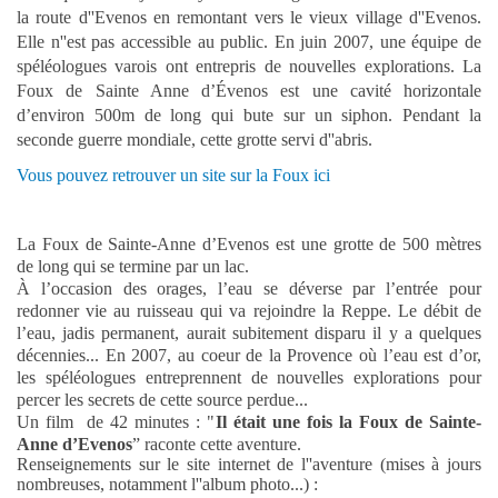
la route d''Evenos en remontant vers le vieux village d''Evenos.
Elle n''est pas accessible au public. En juin 2007, une équipe de
spéléologues varois ont entrepris de nouvelles explorations. La
Foux de Sainte Anne dʼÉvenos est une cavité horizontale
dʼenviron 500m de long qui bute sur un siphon. Pendant la
seconde guerre mondiale, cette grotte servi d''abris.
Vous pouvez retrouver un site sur la Foux ici
La Foux de Sainte-Anne d’Evenos est une grotte de 500 mètres
de long qui se termine par un lac.
À l’occasion des orages, l’eau se déverse par l’entrée pour
redonner vie au ruisseau qui va rejoindre la Reppe.
Le débit de
l’eau, jadis permanent, aurait subitement disparu il y a quelques
décennies...
En 2007, au coeur de la Provence où l’eau est d’or,
les spéléologues entreprennent de nouvelles explorations pour
percer les secrets de cette source perdue...
Un film de 42 minutes : "
Il était une fois la Foux de Sainte-
Anne d’Evenos
” raconte cette aventure.
Renseignements sur le site internet de l''aventure (mises à jours
nombreuses, notamment l''album photo...) :