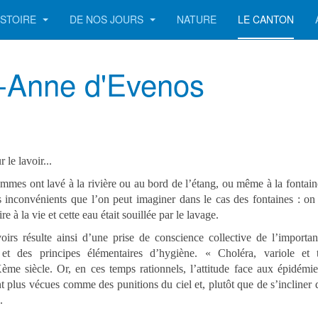
ISTOIRE
DE NOS JOURS
NATURE
LE CANTON
e-Anne d'Evenos
 le lavoir...
emmes ont lavé à la rivière ou au bord de l’étang, ou même à la fontai
es inconvénients que l’on peut imaginer dans le cas des fontaines : on
re à la vie et cette eau était souillée par le lavage.
oirs résulte ainsi d’une prise de conscience collective de l’importa
 et des principes élémentaires d’hygiène. « Choléra, variole et 
ème siècle. Or, en ces temps rationnels, l’attitude face aux épidémie
ont plus vécues comme des punitions du ciel et, plutôt que de s’incliner 
.