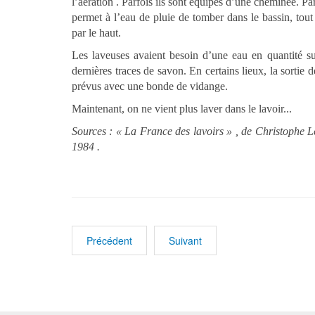
l’aération . Parfois ils sont équipés d’une cheminée. Parf
permet à l’eau de pluie de tomber dans le bassin, tout 
par le haut.
Les laveuses avaient besoin d’une eau en quantité suf
dernières traces de savon. En certains lieux, la sortie d
prévus avec une bonde de vidange.
Maintenant, on ne vient plus laver dans le lavoir...
Sources : « La France des lavoirs » , de Christophe L
1984 .
Précédent
Suivant