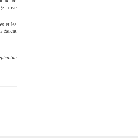
it incliné
ge arrive
es et les
s étaient
septembre