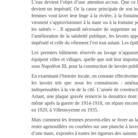
L’eau devient l’objet d’une attention accrue. Que ce 
devient un impératif. Or la cause principale de son i
femmes vont laver leur linge à la rivière, à la fonta
viennent s’approvisionner à la mare ou à la fontaine p
les saletés » . Il apparaît nécessaire de supprimer au
l’amélioration de la salubrité publique, les lavoirs a
impératif et celle du vêtement l’est tout autant. Les ép
Les premiers bâtiments réservés au lavage n’apparais
équipent villes et villages, quelle que soit leur impo
sous Napoléon III, pour la construction de lavoirs publi
En examinant l’histoire locale, on constate effectivemen
les lavoirs tels que nous les connaissons : aména
indispensables à la vie de la cité. L’année de construc
Artaut, une plaque gravée remercie la donatrice dont l
même après la guerre de 1914-1918, on répare encore
en 1920, à Villemoyenne en 1935.
Mais comment les femmes peuvent-elles se livrer au lav
rester agenouillées ou courbées sur une planche à laver
d’une mare, exposées à toutes les rigueurs des saisons 