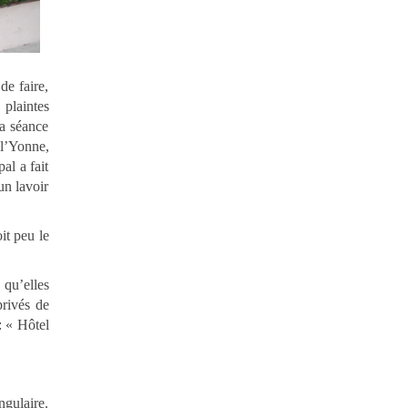
de faire,
 plaintes
sa séance
 l’Yonne,
al a fait
un lavoir
it peu le
qu’elles
privés de
: « Hôtel
ngulaire.