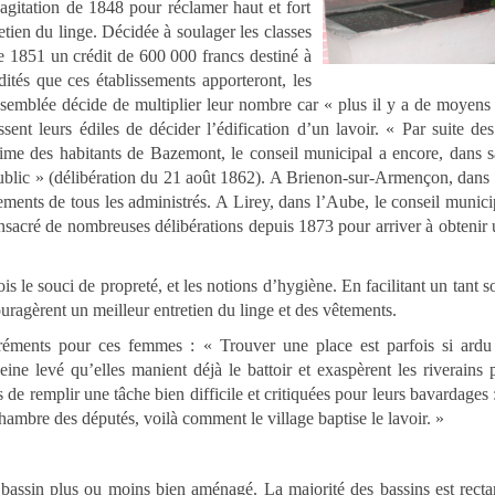
’agitation de 1848 pour réclamer haut et fort
retien du linge. Décidée à soulager les classes
e 1851 un crédit de 600 000 francs destiné à
ités que ces établissements apporteront, les
ssemblée décide de multiplier leur nombre car « plus il y a de moyens 
ent leurs édiles de décider l’édification d’un lavoir. « Par suite des
nime des habitants de Bazemont, le conseil municipal a encore, dans 
 public » (délibération du 21 août 1862). A Brienon-sur-Armençon, dans
sements de tous les administrés. A Lirey, dans l’Aube, le conseil municip
nsacré de nombreuses délibérations depuis 1873 pour arriver à obtenir 
ois le souci de propreté, et les notions d’hygiène. En facilitant un tant so
ouragèrent un meilleur entretien du linge et des vêtements.
réments pour ces femmes : « Trouver une place est parfois si ardu 
eine levé qu’elles manient déjà le battoir et exaspèrent les riverains 
e remplir une tâche bien difficile et critiquées pour leurs bavardages 
ambre des députés, voilà comment le village baptise le lavoir. »
 bassin plus ou moins bien aménagé. La majorité des bassins est recta