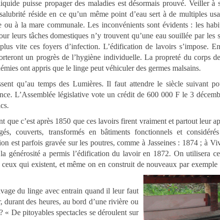
liquide puisse propager des maladies est désormais prouvé. Veiller à 
nsalubrité réside en ce qu’un même point d’eau sert à de multiples us
ine ou à la mare communale. Les inconvénients sont évidents : les habi
our leurs tâches domestiques n’y trouvent qu’une eau souillée par les 
 plus vite ces foyers d’infection. L’édification de lavoirs s’impose. E
pporteront un progrès de l’hygiène individuelle. La propreté du corps d
idémies ont appris que le linge peut véhiculer des germes malsains.
sent qu’au temps des Lumières. Il faut attendre le siècle suivant po
rtance. L’Assemblée législative vote un crédit de 600 000 F le 3 décem
cs.
t que c’est après 1850 que ces lavoirs firent vraiment et partout leur ap
gés, couverts, transformés en bâtiments fonctionnels et considér
tion est parfois gravée sur les poutres, comme à Jasseines : 1874 ; à Viv
a générosité a permis l’édification du lavoir en 1872. On utilisera ce
 ceux qui existent, et même on en construit de nouveaux par exemple
age du linge avec entrain quand il leur faut
, durant des heures, au bord d’une rivière ou
? « De pitoyables spectacles se déroulent sur