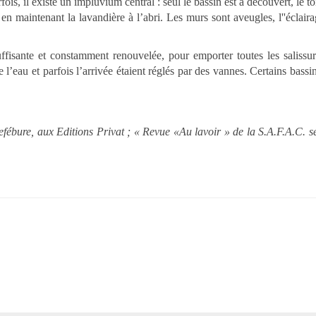
ois, il existe un impluvium central : seul le bassin est à découvert, le to
en maintenant la lavandière à l’abri. Les murs sont aveugles, l''éclaira
fisante et constamment renouvelée, pour emporter toutes les salissur
e l’eau et parfois l’arrivée étaient réglés par des vannes. Certains bassin
efébure, aux Editions Privat ;
« Revue «Au lavoir » de la S.A.F.A.C. 