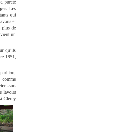
sa pureté
ages. Les
tants qui
savons et
n plus de
evient un
ur qu’ils
bre 1851,
parition,
és comme
iers-sur-
s lavoirs
 à Clérey