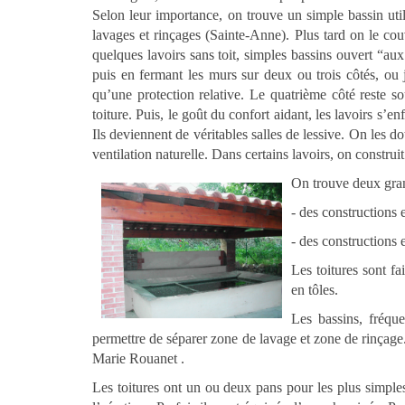
Selon leur importance, on trouve un simple bassin utili
lavages et rinçages (Sainte-Anne). Plus tard on le co
quelques lavoirs sans toit, simples bassins ouvert “aux
puis en fermant les murs sur deux ou trois côtés, ou 
qu’une protection relative. Le quatrième côté reste s
toiture. Puis, le goût du confort aidant, les lavoirs s’e
Ils deviennent de véritables salles de lessive. On les d
ventilation naturelle. Dans certains lavoirs, on constru
On trouve deux gran
- des constructions 
- des constructions e
Les toitures sont fa
en tôles.
Les bassins, fréqu
permettre de séparer zone de lavage et zone de rinçage. 
Marie Rouanet .
Les toitures ont un ou deux pans pour les plus simples