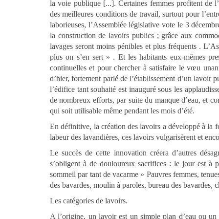
la voie publique [...]. Certaines femmes profitent de l
des meilleures conditions de travail, surtout pour l’ent
laborieuses, l’Assemblée législative vote le 3 décembr
la construction de lavoirs publics ; grâce aux commod
lavages seront moins pénibles et plus fréquents . L’A
plus on s’en sert » . Et les habitants eux-mêmes press
continuelles et pour chercher à satisfaire le vœu una
d’hier, fortement parlé de l’établissement d’un lavoir
l’édifice tant souhaité est inauguré sous les applaudis
de nombreux efforts, par suite du manque d’eau, et co
qui soit utilisable même pendant les mois d’été.
En définitive, la création des lavoirs a développé à la f
labeur des lavandières, ces lavoirs vulgarisèrent et enc
Le succès de cette innovation créera d’autres désag
s’obligent à de douloureux sacrifices : le jour est à p
sommeil par tant de vacarme » Pauvres femmes, tenues d
des bavardes, moulin à paroles, bureau des bavardes, ch
Les catégories de lavoirs.
A l’origine, un lavoir est un simple plan d’eau ou un