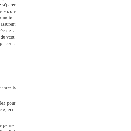
e séparer
ve encore
 un toit,
’assurent
cée de la
 du vent.
placer la
 couverts
les pour
 », écrit
re permet