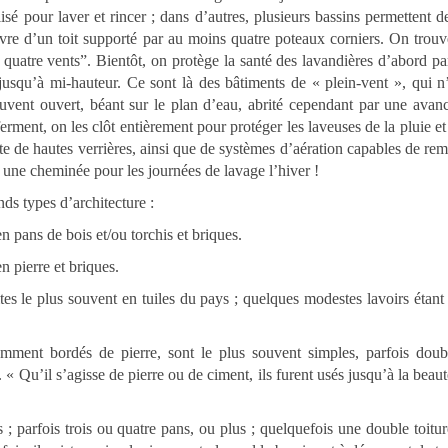
sé pour laver et rincer ; dans d’autres, plusieurs bassins permettent d
uvre d’un toit supporté par au moins quatre poteaux corniers. On trou
 quatre vents”. Bientôt, on protège la santé des lavandières d’abord par
jusqu’à mi-hauteur. Ce sont là des bâtiments de « plein-vent », qui n
ouvent ouvert, béant sur le plan d’eau, abrité cependant par une avan
nferment, on les clôt entièrement pour protéger les laveuses de la pluie et
ote de hautes verrières, ainsi que de systèmes d’aération capables de rem
it une cheminée pour les journées de lavage l’hiver !
ds types d’architecture :
en pans de bois et/ou torchis et briques.
n pierre et briques.
ites le plus souvent en tuiles du pays ; quelques modestes lavoirs étant
emment bordés de pierre, sont le plus souvent simples, parfois doub
« Qu’il s’agisse de pierre ou de ciment, ils furent usés jusqu’à la beauté
 ; parfois trois ou quatre pans, ou plus ; quelquefois une double toitu